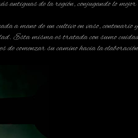
s antiguas de la región, conjugando lo mejor
onada a mano de un cultivo en vaso, centenario
dad. Esta misma es tratada con sumo cuidado 
ntes de comenzar su camino hacia la elaboració