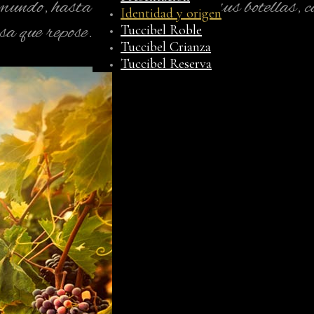
 mundo, hasta el diseño único de sus botellas,
Identidad y origen
sa que repose.
Tuccibel Roble
Tuccibel Crianza
Tuccibel Reserva