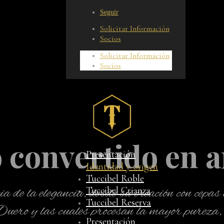
Seguir
Solicitar Información
Socios
Solicitar Información
Socios
o convertido en a
Presentación
Identidad y origen
Tuccibel Roble
cia de la elegancia, desde su creación con cep
Tuccibel Crianza
Tuccibel Reserva
uero y las cuales procesan la mayor pureza,
Presentación