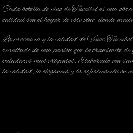
Cada botella de vino de Tuccibel es una obr
calidad son el hogar de este vino, donde mad
La presencia y la calidad de Vinos Tuccibel 
resultado de una pasión que se transmite de g
paladares más exigentes. Elaborado con sumo 
la calidad, la elegancia y la sofisticación en 