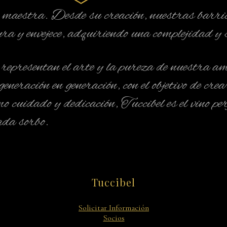
a maestra. Desde su creación, nuestras barri
ura y envejece, adquiriendo una complejidad y 
representan el arte y la pureza de nuestra am
eneración en generación, con el objetivo de cre
cuidado y dedicación, Tuccibel es el vino per
cada sorbo.
Tuccibel
Solicitar Información
Socios